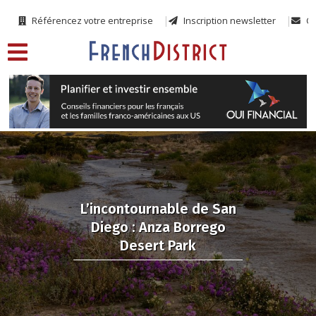
Référencez votre entreprise
Inscription newsletter
Co
L’incontournable de San
Diego : Anza Borrego
Desert Park