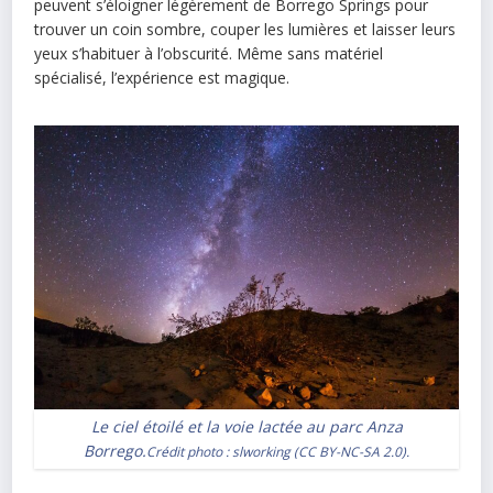
peuvent s’éloigner légèrement de Borrego Springs pour
trouver un coin sombre, couper les lumières et laisser leurs
yeux s’habituer à l’obscurité. Même sans matériel
spécialisé, l’expérience est magique.
Le ciel étoilé et la voie lactée au parc Anza
Borrego.
Crédit photo :
slworking
(
CC BY-NC-SA 2.0
).