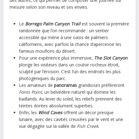
des autres, ce qui permet de composer une journée sur
mesure selon son niveau et ses envies.
Le
Borrego Palm Canyon Trail
est souvent la première
randonnée que l’on recommande : un sentier
accessible qui mène à une oasis de palmiers
californiens, avec parfois la chance d’apercevoir les
fameux mouflons du désert.
Pour une expérience plus immersive,
The Slot Canyon
plonge les visiteurs dans un couloir rocheux étroit,
sculpté par l’érosion. C’est l’un des endroits les plus
photogéniques du parc.
Les amateurs de
panoramas
grandioses préfèreront
Fonts Point
, un belvédère naturel qui domine les
badlands. Au lever du soleil, les reliefs prennent des
teintes dorées absolument superbes.
Enfin, les
Wind Caves
offrent un décor presque
lunaire, avec des cavités creusées par le vent et une
vue dégagée sur la vallée de
Fish Creek
.