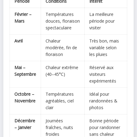
Période
Conditions
Intérêt
Février –
Températures
La meilleure
Mars
douces, floraison
période pour
spectaculaire
visiter
Avril
Chaleur
Très bon, mais
modérée, fin de
variable selon
floraison
les pluies
Mai –
Chaleur extrême
Réservé aux
Septembre
(40–45°C)
visiteurs
expérimentés
Octobre –
Températures
Idéal pour
Novembre
agréables, ciel
randonnées &
clair
photos
Décembre
Journées
Bonne période
– Janvier
fraîches, nuits
pour randonner
froides
sans chaleur