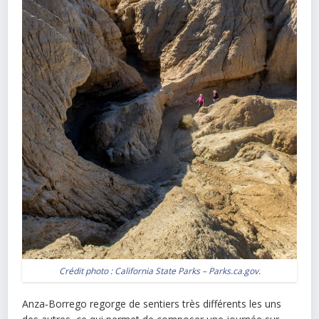
Crédit photo :
California State Parks – Parks.ca.gov
.
Anza‑Borrego regorge de sentiers très différents les uns