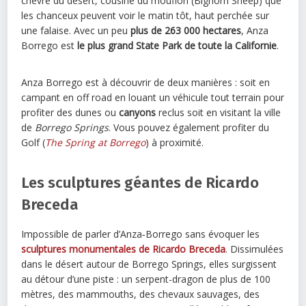
chèvre du désert, cousine du mouflon (Bighorn Sheep) que
les chanceux peuvent voir le matin tôt, haut perchée sur
une falaise. Avec un peu
plus de 263 000 hectares
, Anza
Borrego est
le plus grand State Park de toute la Californie
.
Anza Borrego est à découvrir de deux manières : soit en
campant en off road en louant un véhicule tout terrain pour
profiter des dunes ou
canyons
reclus soit en visitant la ville
de
Borrego Springs
. Vous pouvez également profiter du
Golf (
The Spring at Borrego
) à proximité.
Les sculptures géantes de Ricardo
Breceda
Impossible de parler d’Anza‑Borrego sans évoquer les
sculptures monumentales de Ricardo Breceda
. Dissimulées
dans le désert autour de Borrego Springs, elles surgissent
au détour d’une piste : un serpent-dragon de plus de 100
mètres, des mammouths, des chevaux sauvages, des