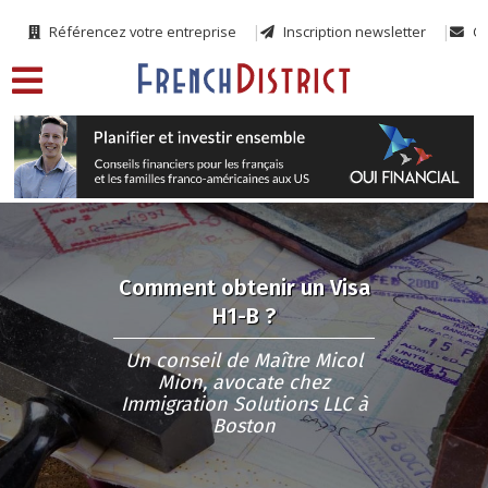
Référencez votre entreprise
Inscription newsletter
Co
Comment obtenir un Visa
H1-B ?
Un conseil de Maître Micol
Mion, avocate chez
Immigration Solutions LLC à
Boston