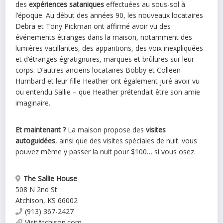
des
expériences sataniques
effectuées au sous-sol à
l’époque. Au début des années 90, les nouveaux locataires
Debra et Tony Pickman ont affirmé avoir vu des
événements étranges dans la
maison
, notamment des
lumières vacillantes, des apparitions, des voix inexpliquées
et d’étranges égratignures, marques et brûlures sur leur
corps. D’autres anciens locataires Bobby et Colleen
Humbard et leur fille Heather ont également juré avoir vu
ou entendu Sallie – que Heather prétendait être son amie
imaginaire.
Et maintenant ?
La
maison
propose des
visites
autoguidées
, ainsi que des visites spéciales de nuit. vous
pouvez même y passer la nuit pour $100… si vous osez.
The Sallie House
508 N 2nd St
Atchison
,
KS
66002
(913) 367-2427
VisitAtchison.com