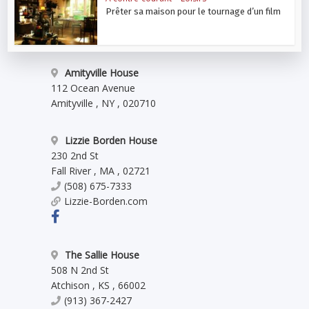
Prêter sa maison pour le tournage d’un film
Amityville House
112 Ocean Avenue
Amityville
,
NY
,
020710
Lizzie Borden House
230 2nd St
Fall River
,
MA
,
02721
(508) 675-7333
Lizzie-Borden.com
The Sallie House
508 N 2nd St
Atchison
,
KS
,
66002
(913) 367-2427