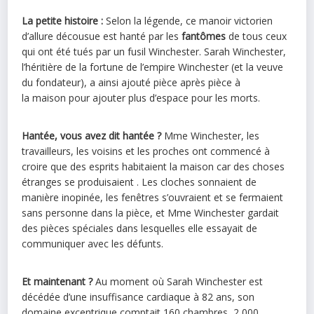
La petite histoire :
Selon la légende, ce manoir victorien
d’allure décousue est
hanté
par les
fantômes
de tous ceux
qui ont été tués par un fusil Winchester. Sarah Winchester,
l’héritière de la fortune de l’empire Winchester (et la veuve
du fondateur), a ainsi ajouté pièce après pièce à
la
maison
pour ajouter plus d’espace pour les morts.
Hantée
, vous avez dit
hantée
?
Mme Winchester, les
travailleurs, les voisins et les proches ont commencé à
croire que des esprits habitaient la
maison
car des choses
étranges se produisaient . Les cloches sonnaient de
manière inopinée, les fenêtres s’ouvraient et se fermaient
sans personne dans la pièce, et Mme Winchester gardait
des pièces spéciales dans lesquelles elle essayait de
communiquer avec les défunts.
Et maintenant ?
Au moment où Sarah Winchester est
décédée d’une insuffisance cardiaque à 82 ans, son
domaine excentrique comptait 160 chambres, 2 000