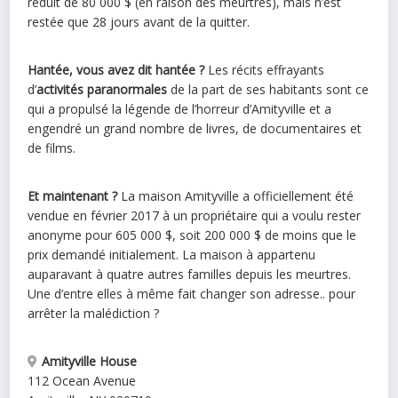
réduit de 80 000 $ (en raison des meurtres), mais n’est
restée que 28 jours avant de la quitter.
Hantée
, vous avez dit
hantée
?
Les récits effrayants
d’
activités paranormales
de la part de ses habitants sont ce
qui a propulsé la légende de l’horreur d’Amityville et a
engendré un grand nombre de livres, de documentaires et
de films.
Et maintenant ?
La
maison
Amityville a officiellement été
vendue en février 2017 à un propriétaire qui a voulu rester
anonyme pour 605 000 $, soit 200 000 $ de moins que le
prix demandé initialement. La
maison
à appartenu
auparavant à quatre autres familles depuis les meurtres.
Une d’entre elles à même fait changer son adresse.. pour
arrêter la malédiction ?
Amityville House
112 Ocean Avenue