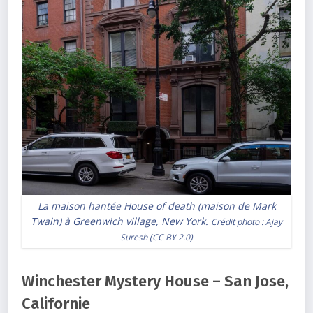
La maison hantée House of death (maison de Mark
Twain) à Greenwich village, New York.
Crédit photo :
Ajay
Suresh
(
CC BY 2.0
)
Winchester Mystery House – San Jose,
Californie