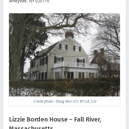
Amityville
,
NY
020710
Crédit photo :
Doug Kerr
(
CC BY-SA 2.0
)
Lizzie Borden House – Fall River,
Massachusetts