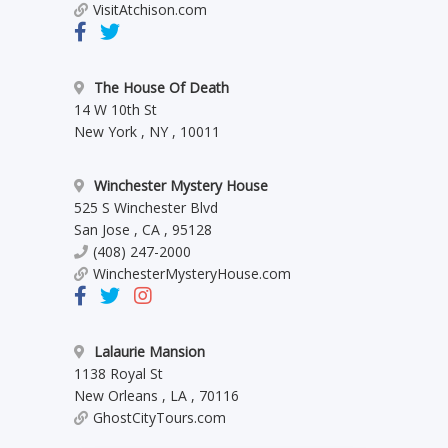
VisitAtchison.com
The House Of Death
14 W 10th St
New York
,
NY
,
10011
Winchester Mystery House
525 S Winchester Blvd
San Jose
,
CA
,
95128
(408) 247-2000
WinchesterMysteryHouse.com
Lalaurie Mansion
1138 Royal St
New Orleans
,
LA
,
70116
GhostCityTours.com