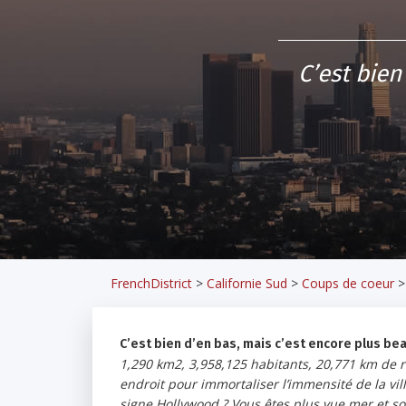
C’est bien
FrenchDistrict
>
Californie Sud
>
Coups de coeur
C’est bien d’en bas, mais c’est encore plus bea
1,290 km2, 3,958,125 habitants, 20,771 km de ro
endroit pour immortaliser l’immensité de la vill
signe Hollywood ? Vous êtes plus vue mer et sol