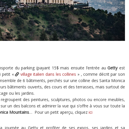
ransporte du parking (payant 15$ mais ensuite l’entrée au
Getty
est
i petit «
village italien dans les collines
» , comme décrit par son
nsemble de 6 bâtiments, perchés sur une colline des Santa Monica
eurs bâtiments ouverts, des cours et des terrasses, mais surtout de
tage ou les jardins.
ui regroupent des peintures, sculptures, photos ou encore meubles,
r un des balcons et admirer la vue qui s’offre à vous sur toute la
nica Mountains
… Pour un petit aperçu, cliquez
ici
a journée au Getty et profiter de ses expos, ses jardins et sa