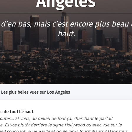
Angeles
 d’en bas, mais c’est encore plus beau 
haut.
>
Les plus belles vues sur Los Angeles
u de tout là-haut.
utes… Et vous, au milieu de tout ça, cherchant le parfait
e. Est-ce plutôt derrière le signe Hollywood ou avec vue sur le
eil couchant, ou vue ville et boulevards fourmillants ? Dans tous