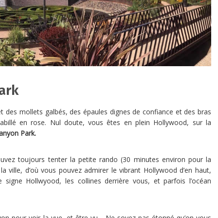
ark
et des mollets galbés, des épaules dignes de confiance et des bras
billé en rose. Nul doute, vous êtes en plein Hollywood, sur la
anyon Park.
uvez toujours tenter la petite rando (30 minutes environ pour la
a ville, d’où vous pouvez admirer le vibrant Hollywood d’en haut,
 signe Hollwyood, les collines derrière vous, et parfois l’océan
yon pour voir la vue, et être vu… Ne soyez pas étonné qu’on vous