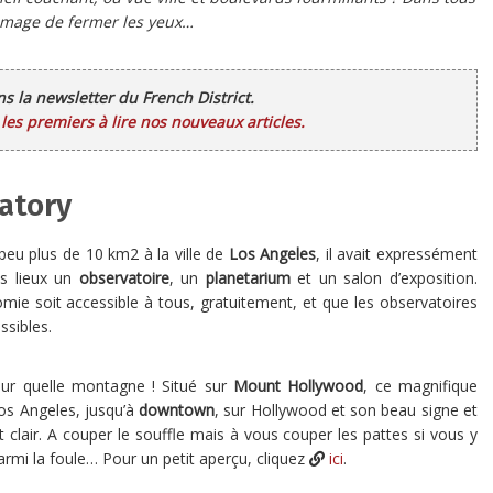
dommage de fermer les yeux…
ans la newsletter du French District.
es premiers à lire nos nouveaux articles.
vatory
eu plus de 10 km2 à la ville de
Los Angeles
, il avait expressément
les lieux un
observatoire
, un
planetarium
et un salon d’exposition.
onomie soit accessible à tous, gratuitement, et que les observatoires
ssibles.
sur quelle montagne ! Situé sur
Mount Hollywood
, ce magnifique
Los Angeles, jusqu’à
downtown
, sur Hollywood et son beau signe et
 clair. A couper le souffle mais à vous couper les pattes si vous y
r parmi la foule… Pour un petit aperçu, cliquez
ici
.