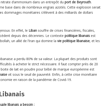
e nitrate d’ammonium dans un entrepôt du
port de Beyrouth
.
mme base dans de nombreux engrais azotés. Cette explosion serait
Les dommages monétaires s’élèvent à des milliards de dollars
enoux. En effet, le
Liban
souffre de crises financières, fiscales,
cédent depuis des décennies. Le contexte
politique libanais
est
bollah, un allié de l’Iran qui domine la
vie politique libanaise
, et les
 libanaise a perdu 80% de sa valeur. La plupart des produits sont
ficultés à acheter le strict nécessaire. Il faut compter près de 20
e boite de lait en poudre pour bébé de marque européenne est
naise
vit sous le seuil de pauvreté. Enfin, à cette crise monétaire
’économie en raison de la pandémie de Covid-19.
Libanais
uple libanais a besoin :