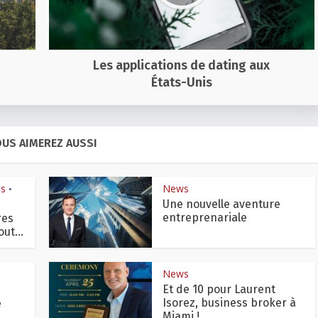
Les applications de dating aux
États-Unis
US AIMEREZ AUSSI
is
News
•
Une nouvelle aventure
entreprenariale
res
ut...
News
Et de 10 pour Laurent
Isorez, business broker à
e
Miami !
..