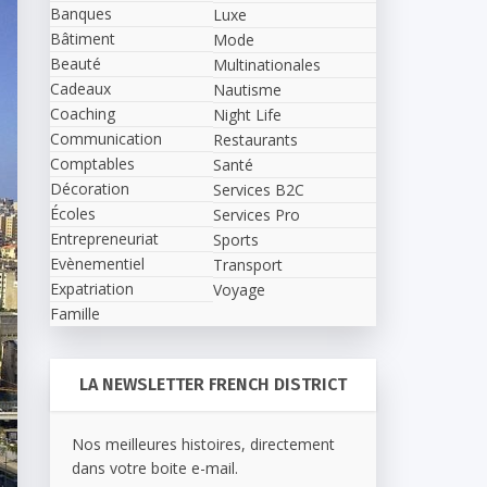
Banques
Luxe
Bâtiment
Mode
Beauté
Multinationales
Cadeaux
Nautisme
Coaching
Night Life
Communication
Restaurants
Comptables
Santé
Décoration
Services B2C
Écoles
Services Pro
Entrepreneuriat
Sports
Evènementiel
Transport
Expatriation
Voyage
Famille
LA NEWSLETTER FRENCH DISTRICT
Nos meilleures histoires, directement
dans votre boite e-mail.