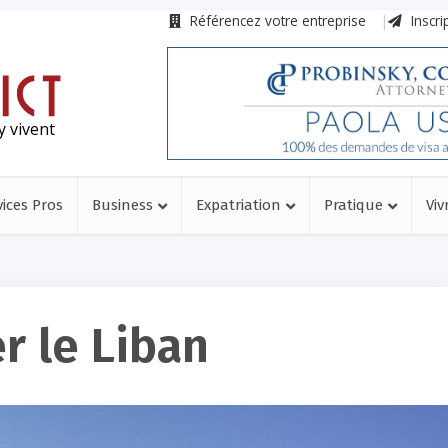
Référencez votre entreprise
Inscri
y vivent
vices Pros
Business
Expatriation
Pratique
Viv
r le Liban