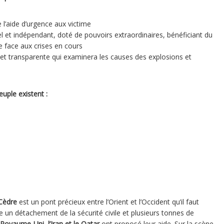
 l’aide d’urgence aux victime
et indépendant, doté de pouvoirs extraordinaires, bénéficiant du
e face aux crises en cours
et transparente qui examinera les causes des explosions et
uple existent :
Cèdre
est un pont précieux entre l’Orient et l’Occident qu’il faut
 un détachement de la sécurité civile et plusieurs tonnes de
 Royaume-Uni, l’Iran et le Qatar
ont proposé leur aide. Sur la scène