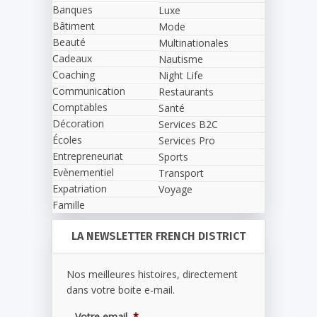
Banques
Luxe
Bâtiment
Mode
Beauté
Multinationales
Cadeaux
Nautisme
Coaching
Night Life
Communication
Restaurants
Comptables
Santé
Décoration
Services B2C
Écoles
Services Pro
Entrepreneuriat
Sports
Evènementiel
Transport
Expatriation
Voyage
Famille
LA NEWSLETTER FRENCH DISTRICT
Nos meilleures histoires, directement
dans votre boite e-mail.
Votre email
*