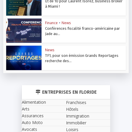
Et de 10 pour Laurent Isorez, business broker
à Miami !
Finance
•
News
Conférences fiscalité franco-américaine par
Jade au...
News
TF1, pour son émission Grands Reportages
recherche des...
ENTREPRISES EN FLORIDE
Alimentation
Franchises
Arts
Hôtels
Assurances
Immigration
Auto Moto
Immobilier
Avocats
Loisirs