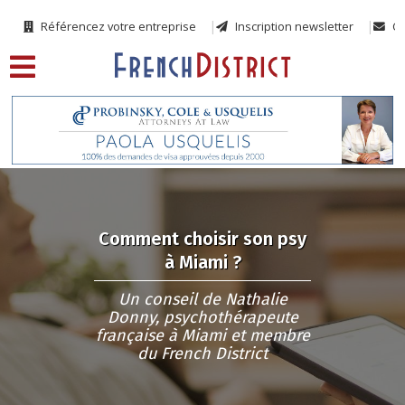
Référencez votre entreprise
Inscription newsletter
Co
Comment choisir son psy
à Miami ?
Un conseil de Nathalie
Donny, psychothérapeute
française à Miami et membre
du French District