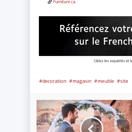
Furniture.ca
Ciblez les expatriés et 
decoration
magasin
meuble
site