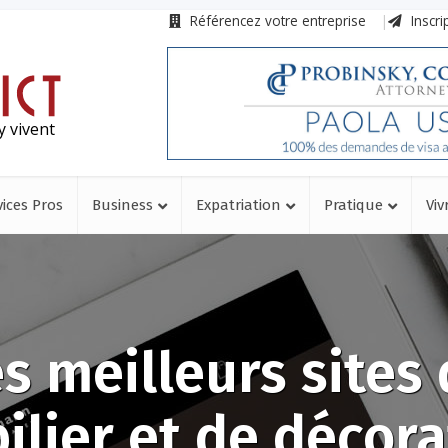
Référencez votre entreprise
Inscri
y vivent
vices Pros
Business
Expatriation
Pratique
Viv
s meilleurs sites
ilier et de décora