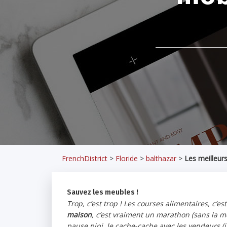
FrenchDistrict
>
Floride
>
balthazar
>
Les meilleurs
Sauvez les meubles !
Trop, c’est trop ! Les courses alimentaires, c’
maison
, c’est vraiment un marathon (sans la mé
pause pipi, le cache-cache avec les vendeurs (