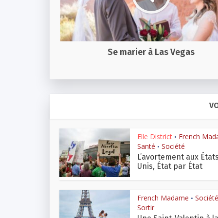
Se marier à Las Vegas
VO
Elle District
French Ma
•
Santé
Société
•
L’avortement aux État
Unis, État par État
French Madame
Sociét
•
Sortir