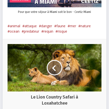
Pour que votre séjour à Miami soit le bon - Ceetiz Miami
animal
attaque
danger
faune
mer
nature
ocean
predateur
requin
risque
Le Lion Country Safari à
Loxahatchee