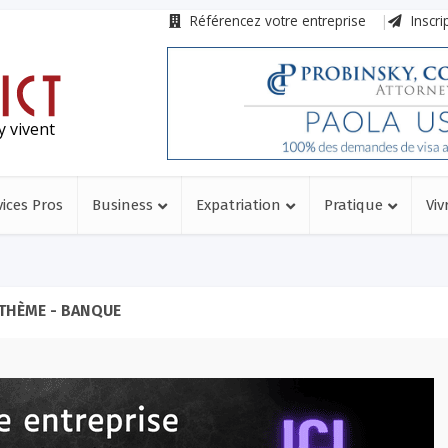
Référencez votre entreprise
Inscri
y vivent
vices Pros
Business
Expatriation
Pratique
Viv
THÈME - BANQUE