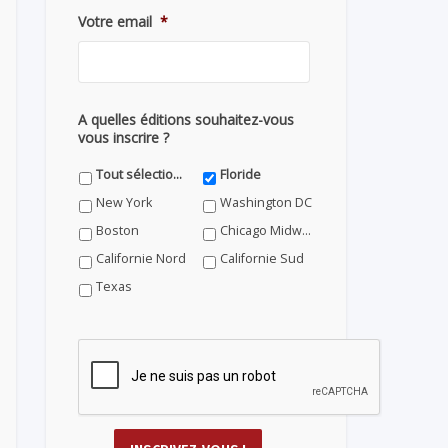
Votre email
*
A quelles éditions souhaitez-vous
vous inscrire ?
Tout sélectionner
Floride
New York
Washington DC
Boston
Chicago Midwest
Californie Nord
Californie Sud
Texas