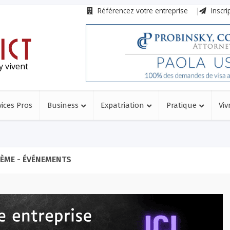
Référencez votre entreprise
Inscri
y vivent
vices Pros
Business
Expatriation
Pratique
Viv
ÈME - ÉVÉNEMENTS