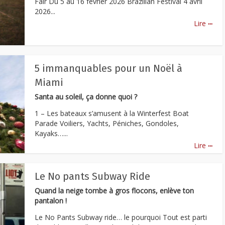
Fair Du 5 au 16 février 2026 Brazilian Festival 4 avril
2026...
...
Lire
5 immanquables pour un Noël à
Miami
Santa au soleil, ça donne quoi ?
1 – Les bateaux s’amusent à la Winterfest Boat
Parade Voiliers, Yachts, Péniches, Gondoles,
Kayaks…...
...
Lire
Le No pants Subway Ride
Quand la neige tombe à gros flocons, enlève ton
pantalon !
Le No Pants Subway ride… le pourquoi Tout est parti