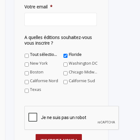
Votre email
*
A quelles éditions souhaitez-vous
vous inscrire ?
Tout sélectionner
Floride
New York
Washington DC
Boston
Chicago Midwest
Californie Nord
Californie Sud
Texas