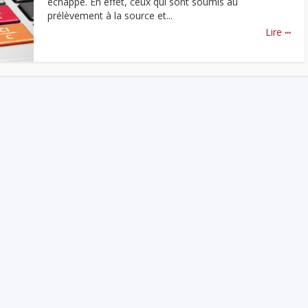
échappe. En effet, ceux qui sont soumis au
prélèvement à la source et...
...
Lire