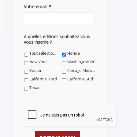
Votre email
*
A quelles éditions souhaitez-vous
vous inscrire ?
Tout sélectionner
Floride
New York
Washington DC
Boston
Chicago Midwest
Californie Nord
Californie Sud
Texas