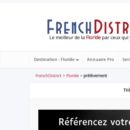
Le meilleur de la
Floride
par ceux qui 
Destination : Floride
Annuaire Pro
Ser
FrenchDistrict
>
Floride
>
prélèvement
TH