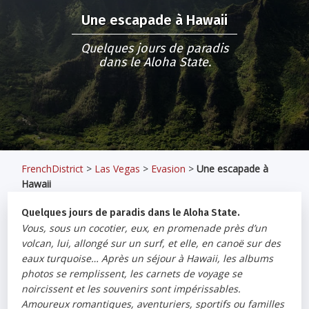
Une escapade à Hawaii
Quelques jours de paradis
dans le Aloha State.
FrenchDistrict
>
Las Vegas
>
Evasion
>
Une escapade à
Hawaii
Quelques jours de paradis dans le Aloha State.
Vous, sous un cocotier, eux, en promenade près d’un
volcan, lui, allongé sur un surf, et elle, en canoë sur des
eaux turquoise… Après un séjour à Hawaii, les albums
photos se remplissent, les carnets de voyage se
noircissent et les souvenirs sont impérissables.
Amoureux romantiques, aventuriers, sportifs ou familles