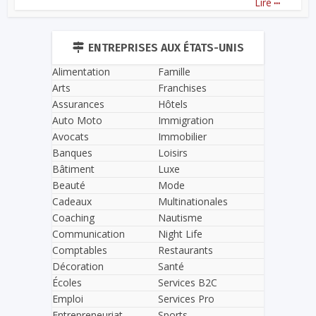
Lire
ENTREPRISES AUX ÉTATS-UNIS
Alimentation
Famille
Arts
Franchises
Assurances
Hôtels
Auto Moto
Immigration
Avocats
Immobilier
Banques
Loisirs
Bâtiment
Luxe
Beauté
Mode
Cadeaux
Multinationales
Coaching
Nautisme
Communication
Night Life
Comptables
Restaurants
Décoration
Santé
Écoles
Services B2C
Emploi
Services Pro
Entrepreneuriat
Sports