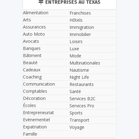
ENTREPRISES AU TEXAS
Alimentation
Franchises
Arts
Hôtels
Assurances
Immigration
Auto Moto
Immobilier
Avocats
Loisirs
Banques
Luxe
Bâtiment
Mode
Beauté
Multinationales
Cadeaux
Nautisme
Coaching
Night Life
Communication
Restaurants
Comptables
Santé
Décoration
Services B2C
Écoles
Services Pro
Entrepreneuriat
Sports
Evènementiel
Transport
Expatriation
Voyage
Famille