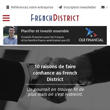
Référencez votre entreprise
Inscription newsletter
Co
10 raisons de faire
confiance au French
District
On pourrait en trouver 10 de
plus mais on s’est restreint.