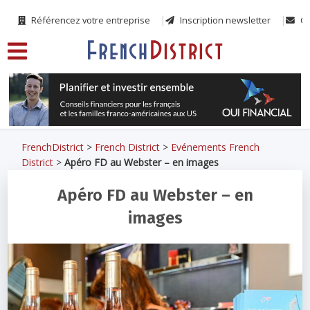
Référencez votre entreprise
Inscription newsletter
Co
FrenchDistrict
>
French District
>
Evénements French
District
>
Apéro FD au Webster – en images
Apéro FD au Webster – en
images