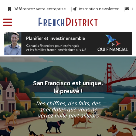
Référencez votre entreprise
Inscription newsletter
Co
San Francisco est unique,
la preuve !
Des chiffres, des faits, des
anecdotes que vous ne
verrez nulle part ailleurs