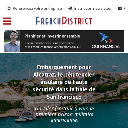
Référencez votre entreprise
Inscription newsletter
Co
Embarquement pour
Alcatraz, le pénitencier
insulaire de haute
sécurité dans la baie de
San Francisco
Un aller (-retour !) vers la
première prison militaire
américaine.