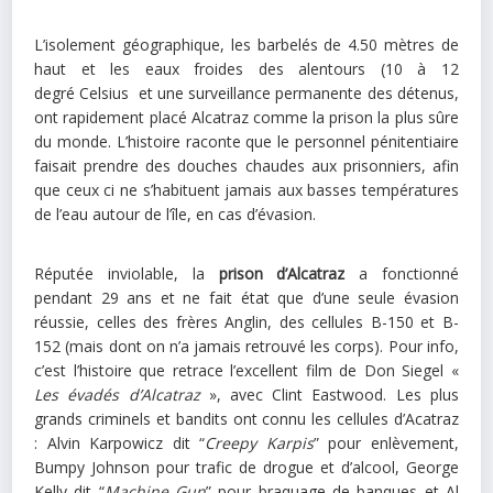
L’isolement géographique, les barbelés de 4.50 mètres de
haut et les eaux froides des alentours (10 à 12
degré Celsius et une surveillance permanente des détenus,
ont rapidement placé Alcatraz comme la prison la plus sûre
du monde. L’histoire raconte que le personnel pénitentiaire
faisait prendre des douches chaudes aux prisonniers, afin
que ceux ci ne s’habituent jamais aux basses températures
de l’eau autour de l’île, en cas d’évasion.
Réputée inviolable, la
prison d’Alcatraz
a fonctionné
pendant 29 ans et ne fait état que d’une seule évasion
réussie, celles des frères Anglin, des cellules B-150 et B-
152 (mais dont on n’a jamais retrouvé les corps). Pour info,
c’est l’histoire que retrace l’excellent film de Don Siegel «
Les évadés d’Alcatraz
», avec Clint Eastwood. Les plus
grands criminels et bandits ont connu les cellules d’Acatraz
: Alvin Karpowicz dit “
Creepy Karpis
” pour enlèvement,
Bumpy Johnson pour trafic de drogue et d’alcool, George
Kelly dit “
Machine Gun
” pour braquage de banques et Al