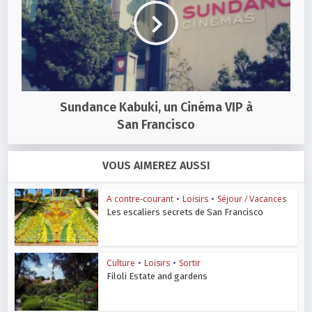
Sundance Kabuki, un Cinéma VIP à
San Francisco
VOUS AIMEREZ AUSSI
A contre-courant
•
Loisirs
•
Séjour / Vacances
Les escaliers secrets de San Francisco
Culture
•
Loisirs
•
Sortir
Filoli Estate and gardens