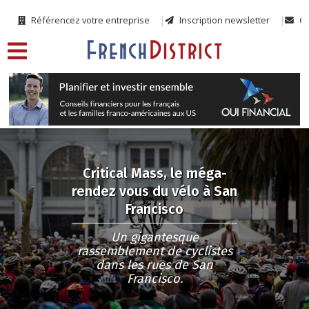
Référencez votre entreprise
Inscription newsletter
Co
Critical Mass, le méga-
rendez vous du vélo à San
Francisco
Un gigantesque
rassemblement de cyclistes
dans les rues de San
Francisco.