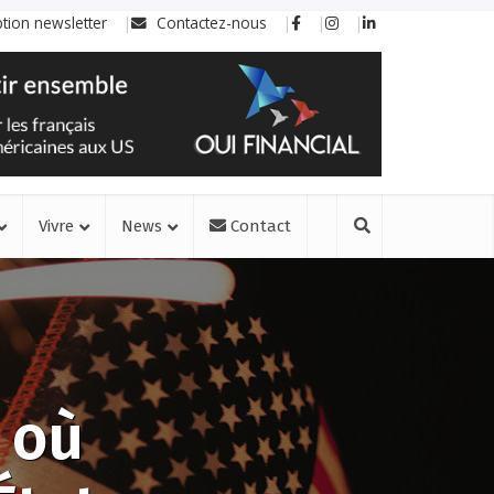
ption newsletter
Contactez-nous
Vivre
News
Contact
s où