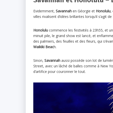
Evidemment,
Savannah
en Géorgie et
Honolulu
,
villes rivalisent d’idées brillantes lorsqu’il s’agit de
Honolulu
commence les festivités à 23h55, et un fe
minuit pile, le grand show est lancé, et enflamm
des palmiers, des feuilles et des fleurs, qui s’év
Waikiki Beac
h.
Sinon,
Savannah
aussi possède son lot de lumières
Street, avec un lâché de balles comme à New Yor
d’artifice pour couronner le tout.