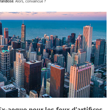
grandiose
. Alors, convaincue ?
x-aequo pour les feux d’artifices