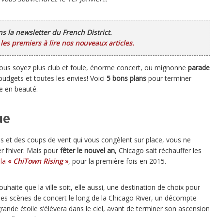
ans la newsletter du French District.
es premiers à lire nos nouveaux articles.
vous soyez plus club et foule, énorme concert, ou mignonne
parade
 budgets et toutes les envies! Voici
5 bons plans
pour terminer
le en beauté.
ue
 et des coups de vent qui vous congèlent sur place, vous ne
r l’hiver. Mais pour
fêter le nouvel an
, Chicago sait réchauffer les
 la
«
ChiTown Rising
»
, pour la première fois en 2015.
haite que la ville soit, elle aussi, une destination de choix pour
es scènes de concert le long de la Chicago River, un décompte
rande étoile s’élèvera dans le ciel, avant de terminer son ascension