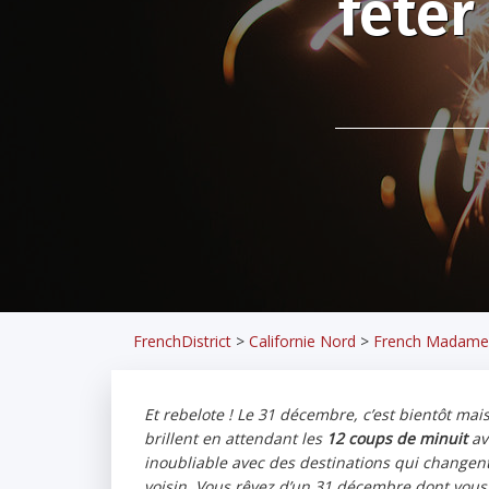
fêter
FrenchDistrict
>
Californie Nord
>
French Madame
Et rebelote ! Le 31 décembre, c’est bientôt mais
brillent en attendant les
12 coups de minuit
av
inoubliable avec des destinations qui changent 
voisin. Vous rêvez d’un 31 décembre dont vous