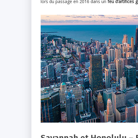
lors du passage en 2016 dans un
feu d’artifices 
Savannah et Honolulu – E