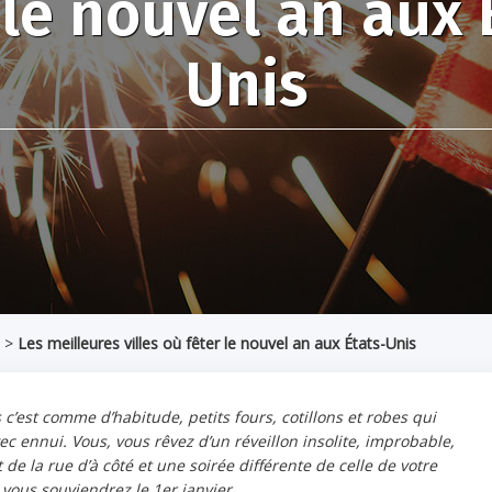
 le nouvel an aux 
Unis
>
Les meilleures villes où fêter le nouvel an aux États-Unis
 c’est comme d’habitude, petits fours, cotillons et robes qui
ec ennui. Vous, vous rêvez d’un réveillon insolite, improbable,
de la rue d’à côté et une soirée différente de celle de votre
 vous souviendrez le 1er janvier…