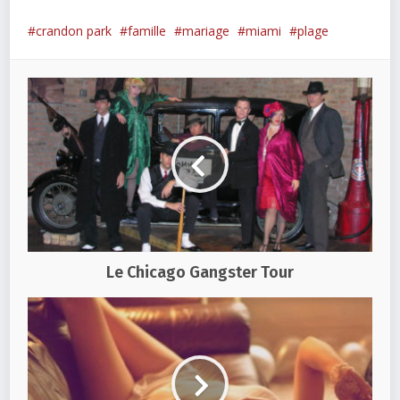
crandon park
famille
mariage
miami
plage
Le Chicago Gangster Tour