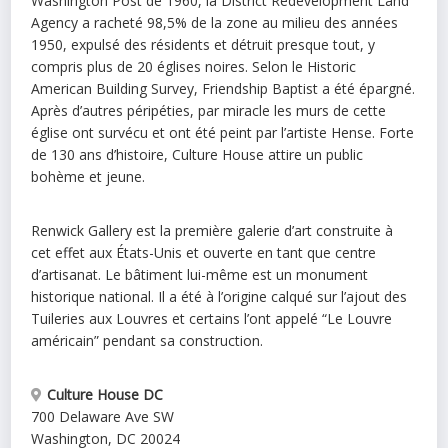
Washington Post de 1960, la District Redevelopment Land
Agency a racheté 98,5% de la zone au milieu des années
1950, expulsé des résidents et détruit presque tout, y
compris plus de 20 églises noires. Selon le Historic
American Building Survey, Friendship Baptist a été épargné.
Après d’autres péripéties, par miracle les murs de cette
église ont survécu et ont été peint par l’artiste Hense. Forte
de 130 ans d’histoire, Culture House attire un public
bohème et jeune.
Renwick Gallery est la première galerie d’art construite à
cet effet aux États-Unis et ouverte en tant que centre
d’artisanat. Le bâtiment lui-même est un monument
historique national. Il a été à l’origine calqué sur l’ajout des
Tuileries aux Louvres et certains l’ont appelé “Le Louvre
américain” pendant sa construction.
Culture House DC
700 Delaware Ave SW
Washington
,
DC
20024