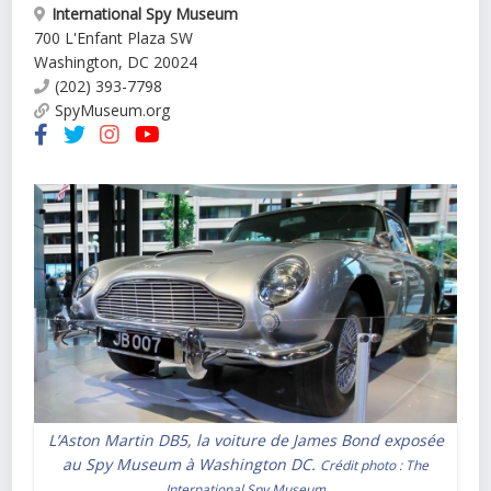
International Spy Museum
700 L'Enfant Plaza SW
Washington
,
DC
20024
(202) 393-7798
SpyMuseum.org
L’Aston Martin DB5, la voiture de James Bond exposée
au Spy Museum à Washington DC.
Crédit photo :
The
International Spy Museum