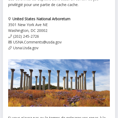
privilégié pour une partie de cache-cache.
United States National Arboretum
3501 New York Ave NE
Washington
,
DC
20002
(202) 245-2726
USNA.Comments@usda.gov
Usna.Usda.gov
Si vous n’avez pas eu le temps de préparer vos repas à la