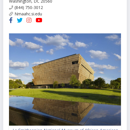
Washington
,
DC
20560
(844) 750-3012
Nmaahc.si.edu