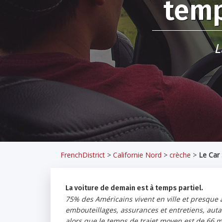
temp
L
FrenchDistrict
>
Californie Nord
>
crèche
>
Le Car 
La voiture de demain est à temps partiel.
75% des Américains vivent en ville et presque 
embouteillages, assurances et entretiens, autan
alors que le temps de trajet moyen est de 66 mi