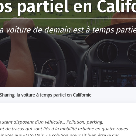
s partiel en Calif
a voiture de demain est à temps partie
Sharing, la voiture à temps partiel en Californie
autant disposent d’un véhicule… Pollution, parking,
t de tracas qui sont liés à la mobilité urbaine en quatre roues
nutes aux Etats-Unis. La solution pourrait bien être le Car