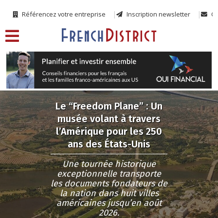
Référencez votre entreprise
Inscription newsletter
Co
Le “Freedom Plane” : Un
musée volant à travers
l’Amérique pour les 250
ans des États-Unis
Une tournée historique
exceptionnelle transporte
les documents fondateurs de
la nation dans huit villes
américaines jusqu’en août
2026.