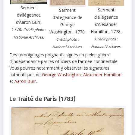
Serment
Serment
Serment
d’allégeance
d’allégeance
d’allégeance de
d’Aaron Burr,
d’Alexander
George
1778.
Crédit photo :
Hamilton, 1778.
Washington, 1778.
National Archives.
Crédit photo :
Crédit photo :
National Archives.
National Archives.
Des témoignages poignants signés en pleine guerre
d’Indépendance par les officiers de l’armée continentale.
Vous pourrez notamment y observer les signatures
authentiques de
George Washington
,
Alexander Hamilton
et
Aaron Burr
.
Le Traité de Paris (1783)