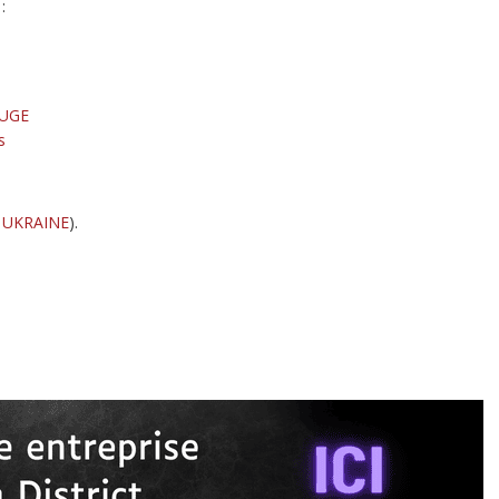
:
OUGE
s
 UKRAINE
).