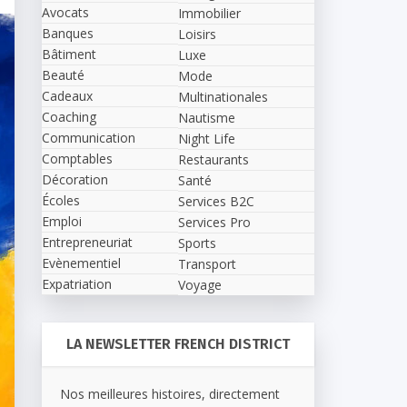
Avocats
Immobilier
Banques
Loisirs
Bâtiment
Luxe
Beauté
Mode
Cadeaux
Multinationales
Coaching
Nautisme
Communication
Night Life
Comptables
Restaurants
Décoration
Santé
Écoles
Services B2C
Emploi
Services Pro
Entrepreneuriat
Sports
Evènementiel
Transport
Expatriation
Voyage
LA NEWSLETTER FRENCH DISTRICT
Nos meilleures histoires, directement