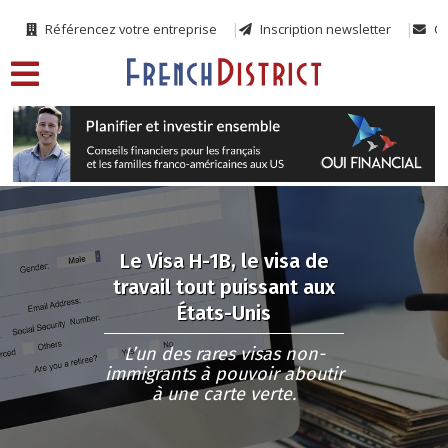
Référencez votre entreprise
Inscription newsletter
Co
Le Visa H-1B, le visa de
travail tout puissant aux
États-Unis
L’un des rares visas non-
immigrants à pouvoir aboutir
à une carte verte.