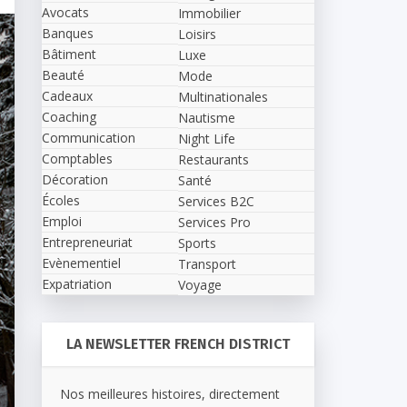
Avocats
Immobilier
Banques
Loisirs
Bâtiment
Luxe
Beauté
Mode
Cadeaux
Multinationales
Coaching
Nautisme
Communication
Night Life
Comptables
Restaurants
Décoration
Santé
Écoles
Services B2C
Emploi
Services Pro
Entrepreneuriat
Sports
Evènementiel
Transport
Expatriation
Voyage
LA NEWSLETTER FRENCH DISTRICT
Nos meilleures histoires, directement