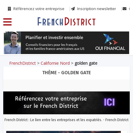
Référencez votre entreprise
Inscription newsletter
Co
FrenchDistrict
>
Californie Nord
>
golden gate
THÈME - GOLDEN GATE
French District : Le lien entre les entreprises et les expatriés. - French District