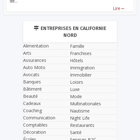
de...
...
Lire
ENTREPRISES EN CALIFORNIE
NORD
Alimentation
Famille
Arts
Franchises
Assurances
Hôtels
Auto Moto
Immigration
Avocats
Immobilier
Banques
Loisirs
Bâtiment
Luxe
Beauté
Mode
Cadeaux
Multinationales
Coaching
Nautisme
Communication
Night Life
Comptables
Restaurants
Décoration
Santé
Écoles
Services B2C