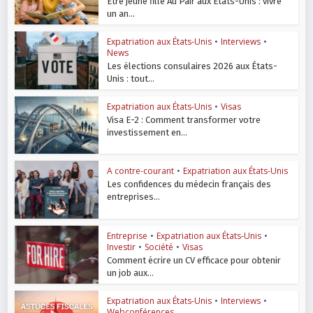
Être jeune fille Au Pair aux États-Unis : vivre
un an...
Expatriation aux États-Unis
•
Interviews
•
News
Les élections consulaires 2026 aux États-
Unis : tout...
Expatriation aux États-Unis
•
Visas
Visa E-2 : Comment transformer votre
investissement en...
A contre-courant
•
Expatriation aux États-Unis
Les confidences du médecin français des
entreprises...
Entreprise
•
Expatriation aux États-Unis
•
Investir
•
Société
•
Visas
Comment écrire un CV efficace pour obtenir
un job aux...
Expatriation aux États-Unis
•
Interviews
•
Webconférences