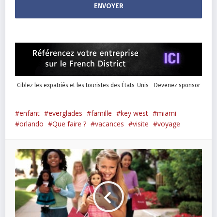
Ciblez les expatriés et les touristes des États-Unis - Devenez sponsor
enfant
everglades
famille
key west
miami
orlando
Que faire ?
vacances
visite
voyage