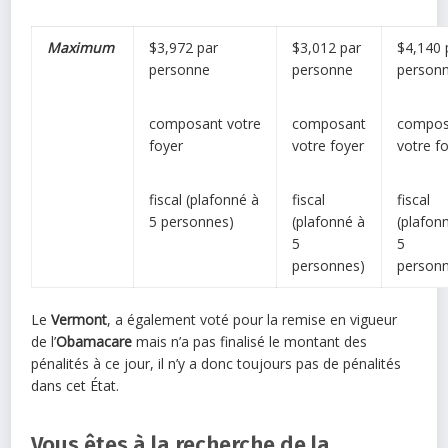
Maximum
$3,972 par
$3,012 par
$4,140 
personne
personne
person
composant votre
composant
compos
foyer
votre foyer
votre f
fiscal (plafonné à
fiscal
fiscal
5 personnes)
(plafonné à
(plafon
5
5
personnes)
person
Le
Vermont
, a également voté pour la remise en vigueur
de l’
Obamacare
mais n’a pas finalisé le montant des
pénalités à ce jour, il n’y a donc toujours pas de pénalités
dans cet État.
Vous êtes à la recherche de la