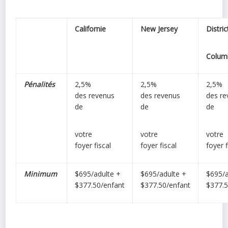
Californie
New Jersey
Distri
Colum
Pénalités
2,5%
2,5%
2,5%
des
revenus
des
revenus
des
re
de
de
de
votre
votre
votre
foyer
fiscal
foyer
fiscal
foyer
Minimum
$695/adulte +
$695/adulte +
$695/a
$377.50/enfant
$377.50/enfant
$377.5