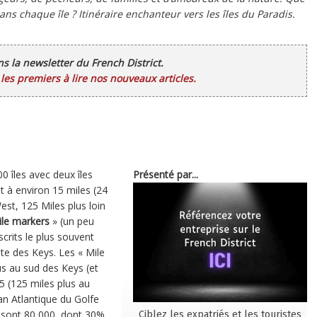
ans chaque île ? Itinéraire enchanteur vers les îles du Paradis.
ans la newsletter du French District.
es premiers à lire nos nouveaux articles.
 îles avec deux îles
Présenté par...
nt à environ 15 miles (24
est, 125 Miles plus loin
le markers
» (un peu
scrits le plus souvent
ute des Keys. Les « Mile
us au sud des Keys (et
5 (125 miles plus au
éan Atlantique du Golfe
 sont 80,000, dont 30%
Ciblez les expatriés et les touristes