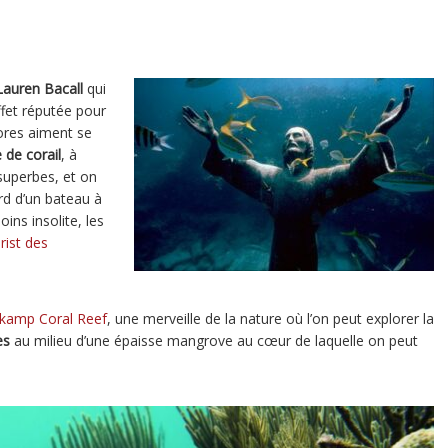
Lauren Bacall
qui
ffet réputée pour
ores aiment se
e de corail
, à
superbes, et on
rd d’un bateau à
ins insolite, les
rist des
kamp Coral Reef
, une merveille de la nature où l’on peut explorer la
es
au milieu d’une épaisse mangrove au cœur de laquelle on peut