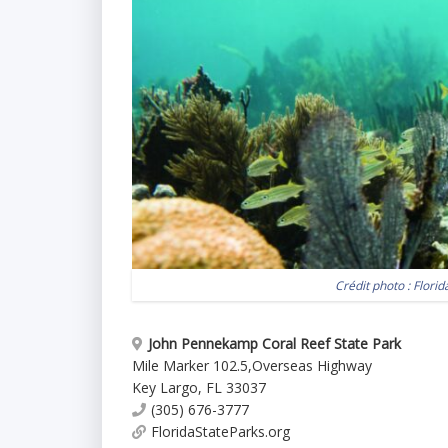
Crédit photo :
Florid
John Pennekamp Coral Reef State Park
Mile Marker 102.5
,
Overseas Highway
Key Largo
,
FL
33037
(305) 676-3777
FloridaStateParks.org