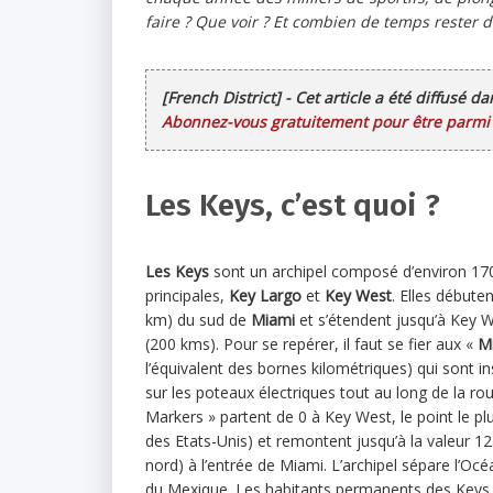
faire ? Que voir ? Et combien de temps rester d
[French District] - Cet article a été diffusé d
Abonnez-vous gratuitement pour être parmi l
Les Keys, c’est quoi ?
Les Keys
sont un archipel composé d’environ 1700
principales,
Key Largo
et
Key West
. Elles débute
km) du sud de
Miami
et s’étendent jusqu’à Key W
(200 kms). Pour se repérer, il faut se fier aux «
Mi
l’équivalent des bornes kilométriques) qui sont in
sur les poteaux électriques tout au long de la ro
Markers » partent de 0 à Key West, le point le pl
des Etats-Unis) et remontent jusqu’à la valeur 12
nord) à l’entrée de Miami. L’archipel sépare l’Oc
du Mexique. Les habitants permanents des Keys