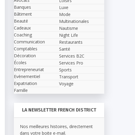
Avocats
Loisirs
Banques
Luxe
Bâtiment
Mode
Beauté
Multinationales
Cadeaux
Nautisme
Coaching
Night Life
Communication
Restaurants
Comptables
Santé
Décoration
Services B2C
Écoles
Services Pro
Entrepreneuriat
Sports
Evènementiel
Transport
Expatriation
Voyage
Famille
LA NEWSLETTER FRENCH DISTRICT
Nos meilleures histoires, directement
dans votre boite e-mail.