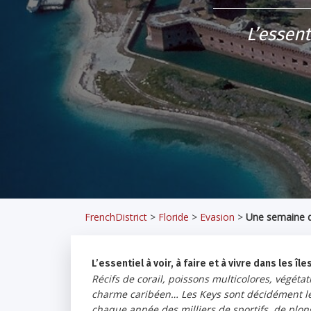
L’essent
FrenchDistrict
>
Floride
>
Evasion
>
Une semaine d
L’essentiel à voir, à faire et à vivre dans les îl
Récifs de corail, poissons multicolores, végéta
charme caribéen… Les Keys sont décidément les 
chaque année des milliers de sportifs, de plon