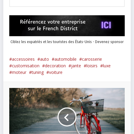
Ciblez les expatriés et les touristes des États-Unis - Devenez sponsor
accessoires
auto
automobile
carosserie
customisation
decoration
jante
loisirs
luxe
moteur
tuning
voiture