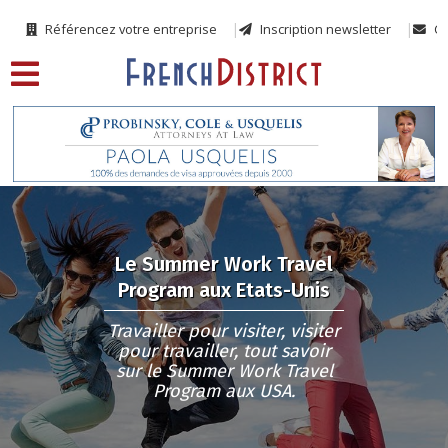
Référencez votre entreprise
Inscription newsletter
Co
Le Summer Work Travel
Program aux Etats-Unis
Travailler pour visiter, visiter
pour travailler, tout savoir
sur le Summer Work Travel
Program aux USA.