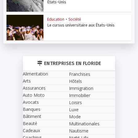
États-Unis
Education
•
Société
Le cursus universitaire aux États-Unis
ENTREPRISES EN FLORIDE
Alimentation
Franchises
Arts
Hôtels
Assurances
Immigration
Auto Moto
Immobilier
Avocats
Loisirs
Banques
Luxe
Bâtiment
Mode
Beauté
Multinationales
Cadeaux
Nautisme
Coaching
Night Life