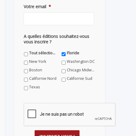
Votre email
*
A quelles éditions souhaitez-vous
vous inscrire ?
Tout sélectionner
Floride
New York
Washington DC
Boston
Chicago Midwest
Californie Nord
Californie Sud
Texas