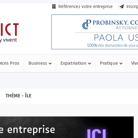
Référencez votre entreprise
Inscri
y vivent
vices Pros
Business
Expatriation
Pratique
Viv
THÈME - ÎLE