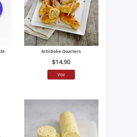
kle
Artichoke Quarters
$
14.90
Voir