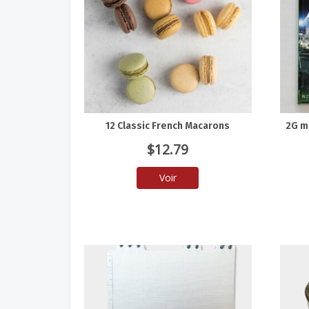
12 Classic French Macarons
2G m
$
12.79
Voir