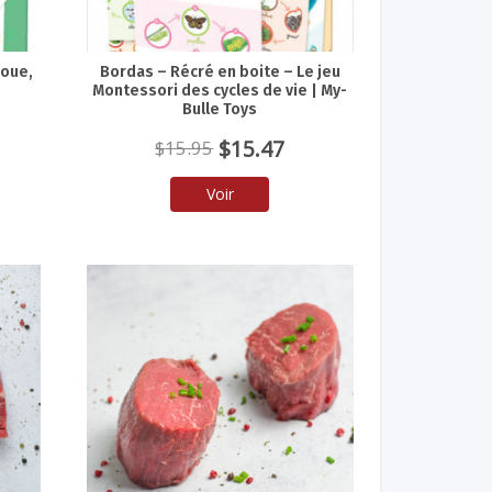
joue,
Bordas – Récré en boite – Le jeu
Montessori des cycles de vie | My-
Bulle Toys
Le
Le
$
15.47
$
15.95
prix
prix
Voir
initial
actuel
était :
est :
$15.95.
$15.47.