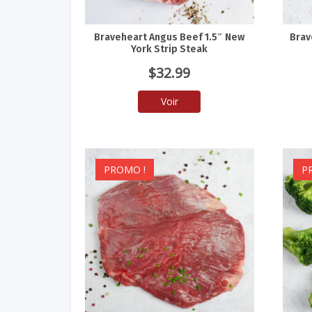
Braveheart Angus Beef 1.5″ New
Brav
York Strip Steak
$
32.99
Voir
PROMO !
P