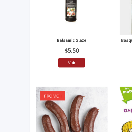
Balsamic Glaze
Basqu
$
5.50
Voir
PROMO !