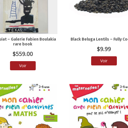
iat – Galerie Fabien Boulakia
Black Beluga Lentils – Fully C
rare book
$
9.99
$
559.00
Voir
Voir