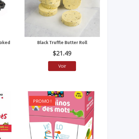
ooked
Black Truffle Butter Roll
$
21.49
Voir
PROMO !