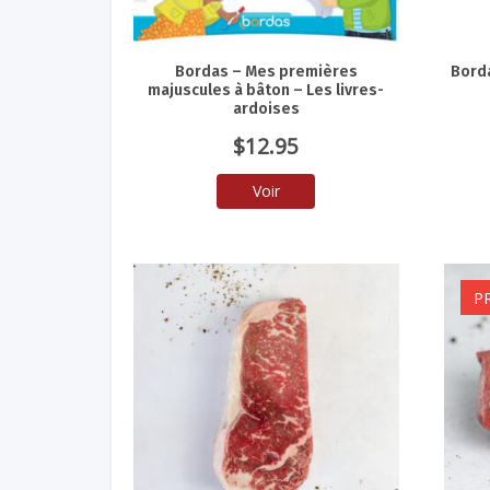
Bordas – Mes premières
Bord
majuscules à bâton – Les livres-
ardoises
$
12.95
Voir
P