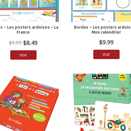
s – Les posters ardoises – La
Bordas – Les posters ardois
France
Mon calendrier
Le
Le
$
9.99
$
8.49
$
9.99
prix
prix
Voir
Voir
initial
actuel
était :
est :
$9.99.
$8.49.