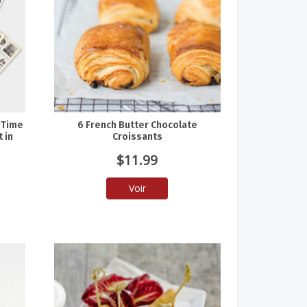
s Time
6 French Butter Chocolate
 in
Croissants
$
11.99
Voir