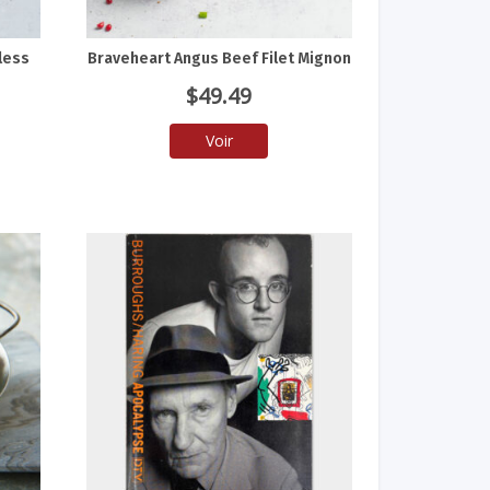
less
Braveheart Angus Beef Filet Mignon
$
49.49
Voir
ix
tuel
 :
2.66.