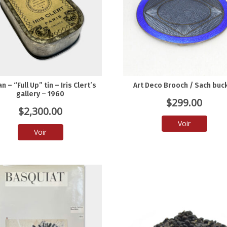
n – “Full Up” tin – Iris Clert’s
Art Deco Brooch / Sach buc
gallery – 1960
$
299.00
$
2,300.00
Voir
Voir