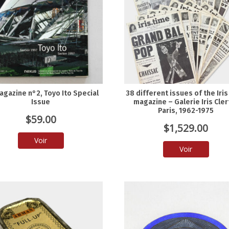
agazine n°2, Toyo Ito Special
38 different issues of the Iri
Issue
magazine – Galerie Iris Clert
Paris, 1962-1975
$
59.00
$
1,529.00
Voir
Voir