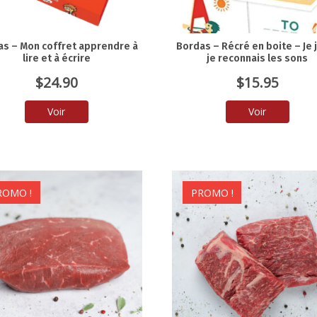
as – Mon coffret apprendre à
Bordas – Récré en boite – Je 
lire et à écrire
je reconnais les sons
$
24.90
$
15.95
Voir
Voir
ROMO !
PROMO !