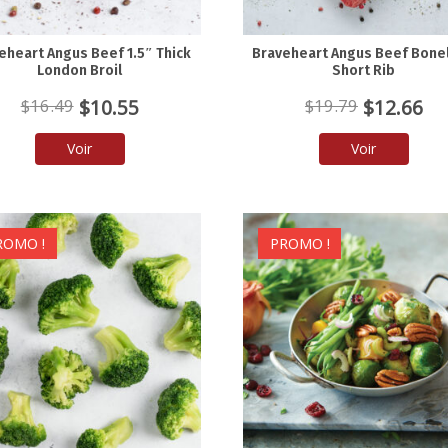
eheart Angus Beef 1.5″ Thick
Braveheart Angus Beef Bone
London Broil
Short Rib
Le
Le
Le
Le
$
10.55
$
12.66
$
16.49
$
19.79
prix
prix
prix
pr
Voir
Voir
initial
actuel
initial
ac
était :
est :
était :
est
$16.49.
$10.55.
$19.79.
$1
ROMO !
PROMO !