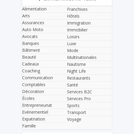
Alimentation
Franchises
Arts
Hôtels
Assurances
Immigration
Auto Moto
Immobilier
Avocats
Loisirs
Banques
Luxe
Bâtiment
Mode
Beauté
Multinationales
Cadeaux
Nautisme
Coaching
Night Life
Communication
Restaurants
Comptables
Santé
Décoration
Services B2C
Écoles
Services Pro
Entrepreneuriat
Sports
Evènementiel
Transport
Expatriation
Voyage
Famille