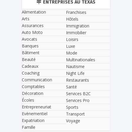
ENTREPRISES AU TEXAS
Alimentation
Franchises
Arts
Hôtels
Assurances
Immigration
Auto Moto
Immobilier
Avocats
Loisirs
Banques
Luxe
Bâtiment
Mode
Beauté
Multinationales
Cadeaux
Nautisme
Coaching
Night Life
Communication
Restaurants
Comptables
Santé
Décoration
Services B2C
Écoles
Services Pro
Entrepreneuriat
Sports
Evènementiel
Transport
Expatriation
Voyage
Famille