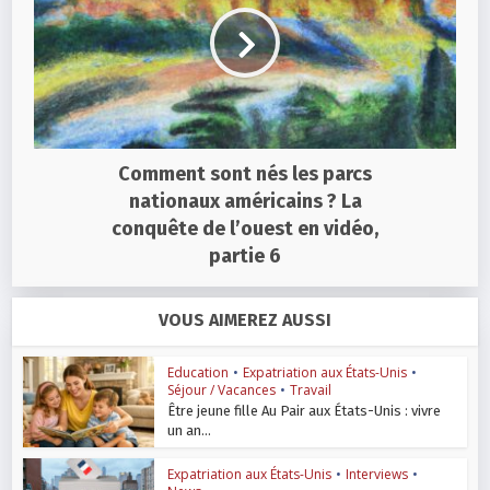
Comment sont nés les parcs
nationaux américains ? La
conquête de l’ouest en vidéo,
partie 6
VOUS AIMEREZ AUSSI
Education
•
Expatriation aux États-Unis
•
Séjour / Vacances
•
Travail
Être jeune fille Au Pair aux États-Unis : vivre
un an...
Expatriation aux États-Unis
•
Interviews
•