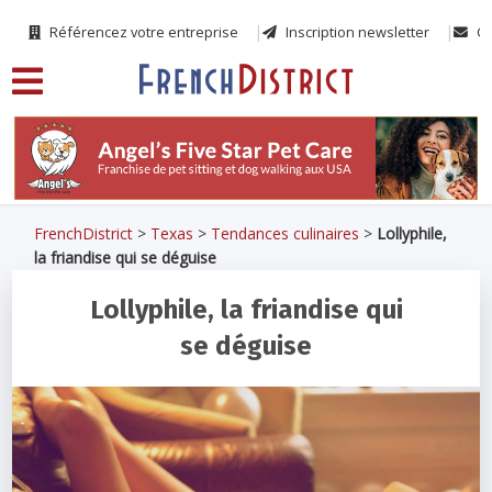
Référencez votre entreprise
Inscription newsletter
Co
FrenchDistrict
>
Texas
>
Tendances culinaires
>
Lollyphile,
la friandise qui se déguise
Lollyphile, la friandise qui
se déguise