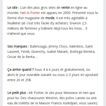
Le site :
L’un des plus gros sites de
vente
en ligne au
monde,
Net-A-Porter
est apparu en 2000. Présenté sous la
forme d’un magazine de
mode
, il est très agréable à
feuilleter (et c’est très facile d’y acheter). Environ 2,5
millions de femmes y traînent déjà tous les mois… Il
n’attend que vous.
Ses marques :
Balenciaga, Jimmy Choo, Valentino, Saint
Laurent, Fendi, Givenchy, Isabel Marant, Bottega Beneta,
Oscar de la Renta…
Ça arrive quand ?
Sous 4 à 6 jours et gratuitement, ou
alors le jour ouvrable suivant ou sous 2-3 jours en ajoutant
entre 20 et 25$.
Le petit plus :
Mr Porter, le site pour Monsieur et rien que
pour lui. Des chaussures Weston, des polos Lanvin ou une
eau de toilette de la Maison Francis Kurkdjian, vous saurez