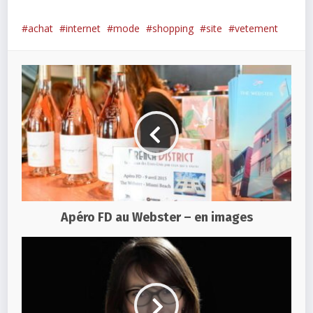
achat
internet
mode
shopping
site
vetement
Apéro FD au Webster – en images