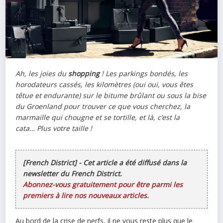
Ah, les joies du
shopping
! Les parkings bondés, les
horodateurs cassés, les kilomètres (oui oui, vous êtes
têtue
et
endurante) sur le bitume brûlant ou sous la bise
du Groenland pour trouver ce que vous cherchez, la
marmaille qui chougne et se tortille, et là, c’est la
cata… Plus votre taille !
[French District] - Cet article a été diffusé dans la
newsletter du French District.
Abonnez-vous gratuitement pour être parmi les
premiers à lire nos nouveaux articles.
Au bord de la crise de nerfs, il ne vous reste plus que le