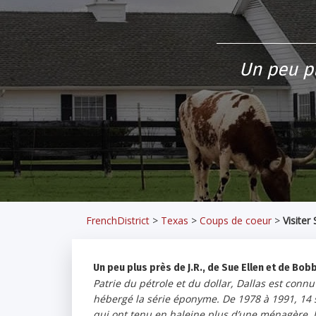
Un peu pl
FrenchDistrict
>
Texas
>
Coups de coeur
>
Visiter
Un peu plus près de J.R., de Sue Ellen et de Bob
Patrie du pétrole et du dollar, Dallas est con
hébergé la série éponyme. De 1978 à 1991, 14 s
qui ont tenu en haleine plus d’une ménagère. L