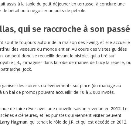
tait assis à la table du petit déjeuner en terrasse, à conclure une
e de bétail ou à négocier un puits de pétrole.
llas, qui se raccroche à son passé
nt souffle toujours autour de la maison des Ewing, et elle accueille
rd’hui des visiteurs du monde entier. Au cours des visites guidées
, on peut donc se recueillir devant le pistolet qui a tiré sur
toyable J.R., s’imaginer dans la robe de mariée de Lucy la rebelle, ou
patriarche, Jock.
 organiser des soirées ou événements sur place (du mariage au
à un bal de promo) pouvant accueillir de 10 à 2 000 invités.
inue de faire rêver avec une nouvelle saison revenue en
2012.
Le
scènes extérieures, et les puristes qui viennent visiter peuvent
Larry Hagman
, qui tenait le rôle de J.R. et qui est décédé en 2012.