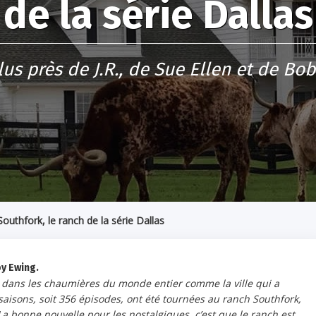
de la série Dallas
us près de J.R., de Sue Ellen et de Bo
 Southfork, le ranch de la série Dallas
by Ewing.
nu dans les chaumières du monde entier comme la ville qui a
aisons, soit 356 épisodes, ont été tournées au ranch Southfork,
a bonne nouvelle pour les nostalgiques, c’est que le ranch est