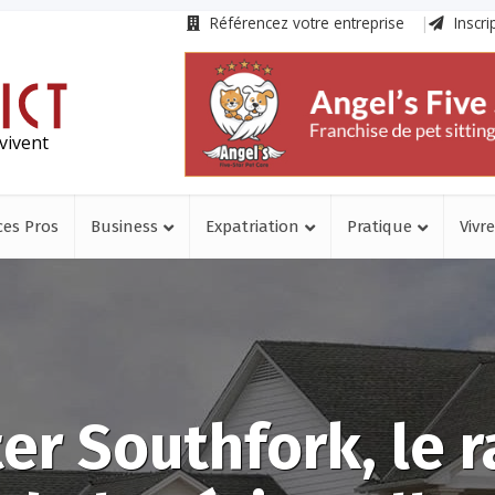
Référencez votre entreprise
Inscri
vivent
ces Pros
Business
Expatriation
Pratique
Vivre
ter Southfork, le 