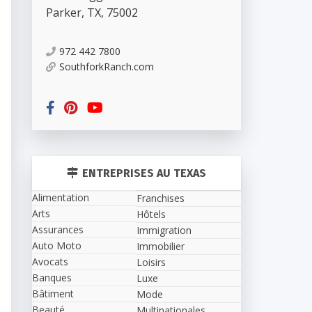
Parker
,
TX
,
75002
972 442 7800
SouthforkRanch.com
ENTREPRISES AU TEXAS
Alimentation
Franchises
Arts
Hôtels
Assurances
Immigration
Auto Moto
Immobilier
Avocats
Loisirs
Banques
Luxe
Bâtiment
Mode
Beauté
Multinationales