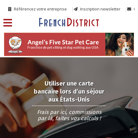
Référencez votre entreprise
Inscription newsletter
Co
Utiliser une carte
bancaire lors d’un séjour
aux États-Unis
Frais par ici, commissions
par là, faites vos calculs !