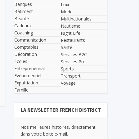
Banques
Luxe
Bâtiment
Mode
Beauté
Multinationales
Cadeaux
Nautisme
Coaching
Night Life
Communication
Restaurants
Comptables
Santé
Décoration
Services B2C
Écoles
Services Pro
Entrepreneuriat
Sports
Evènementiel
Transport
Expatriation
Voyage
Famille
LA NEWSLETTER FRENCH DISTRICT
Nos meilleures histoires, directement
dans votre boite e-mail.