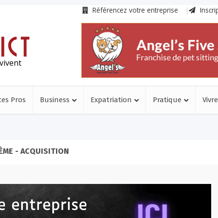
Référencez votre entreprise
Inscri
vivent
ces Pros
Business
Expatriation
Pratique
Vivre
ÈME - ACQUISITION