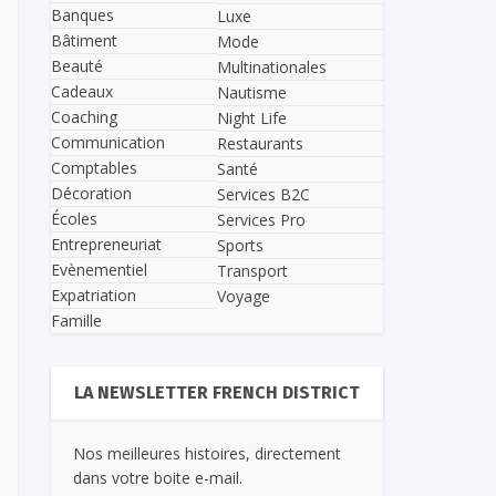
Banques
Luxe
Bâtiment
Mode
Beauté
Multinationales
Cadeaux
Nautisme
Coaching
Night Life
Communication
Restaurants
Comptables
Santé
Décoration
Services B2C
Écoles
Services Pro
Entrepreneuriat
Sports
Evènementiel
Transport
Expatriation
Voyage
Famille
LA NEWSLETTER FRENCH DISTRICT
Nos meilleures histoires, directement
dans votre boite e-mail.