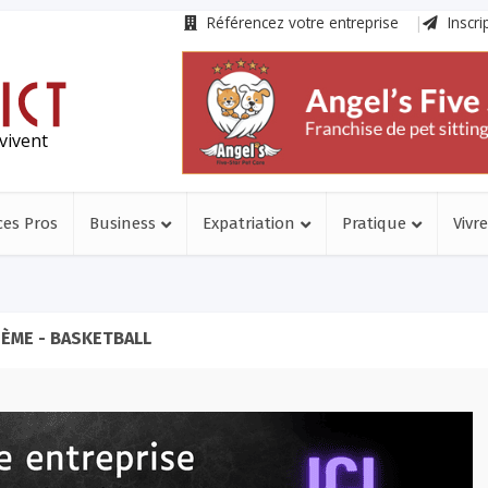
Référencez votre entreprise
Inscri
vivent
ces Pros
Business
Expatriation
Pratique
Vivre
ÈME - BASKETBALL