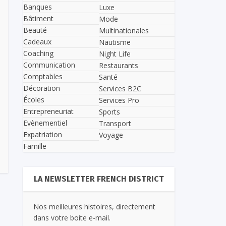
Banques
Luxe
Bâtiment
Mode
Beauté
Multinationales
Cadeaux
Nautisme
Coaching
Night Life
Communication
Restaurants
Comptables
Santé
Décoration
Services B2C
Écoles
Services Pro
Entrepreneuriat
Sports
Evènementiel
Transport
Expatriation
Voyage
Famille
LA NEWSLETTER FRENCH DISTRICT
Nos meilleures histoires, directement
dans votre boite e-mail.