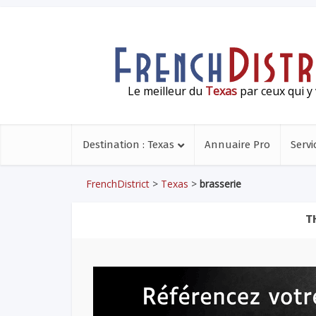
Le meilleur du
Texas
par ceux qui y 
Destination : Texas
Annuaire Pro
Servi
FrenchDistrict
>
Texas
>
brasserie
T