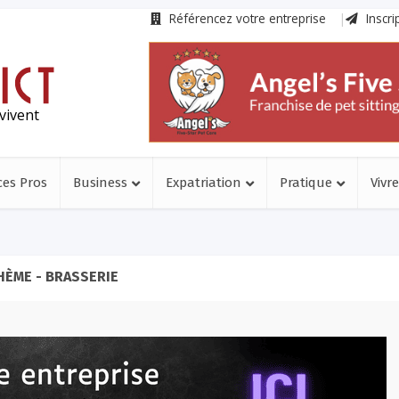
Référencez votre entreprise
Inscri
vivent
ces Pros
Business
Expatriation
Pratique
Vivre
HÈME - BRASSERIE