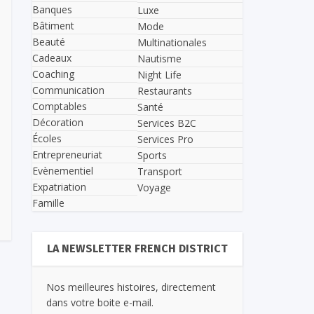
Banques
Luxe
Bâtiment
Mode
Beauté
Multinationales
Cadeaux
Nautisme
Coaching
Night Life
Communication
Restaurants
Comptables
Santé
Décoration
Services B2C
Écoles
Services Pro
Entrepreneuriat
Sports
Evènementiel
Transport
Expatriation
Voyage
Famille
LA NEWSLETTER FRENCH DISTRICT
Nos meilleures histoires, directement
dans votre boite e-mail.