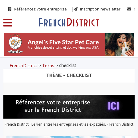
Référencez votre entreprise
Inscription newsletter
Co
FrenchDistrict
>
Texas
>
checklist
THÈME - CHECKLIST
French District : Le lien entre les entreprises et les expatriés. - French District